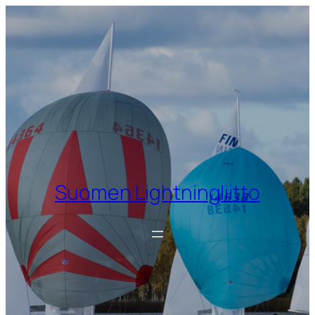
Siirry
sisältöön
Suomen Lightningliitto