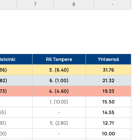
7
8
-
elsinki
R6 Tampere
Yhteensä
.36)
3. (6.40)
31.76
.82)
6. (1.00)
21.32
.73)
4. (4.60)
19.33
1. (10.00)
15.50
.55)
-
14.55
.91)
5. (2.80)
12.71
.00)
-
10.00