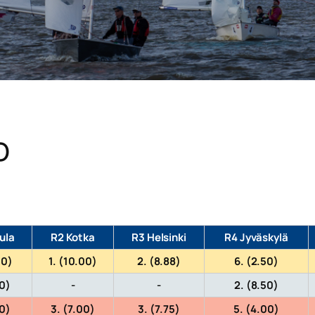
o
ula
R2 Kotka
R3 Helsinki
R4 Jyväskylä
00)
1. (10.00)
2. (8.88)
6. (2.50)
50)
-
-
2. (8.50)
00)
3. (7.00)
3. (7.75)
5. (4.00)