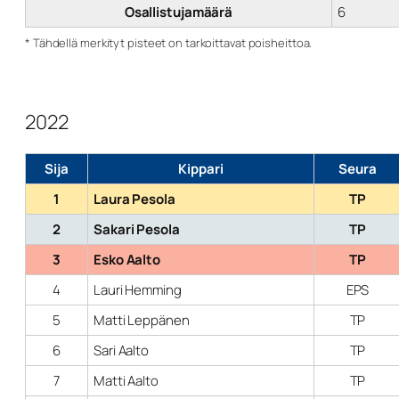
Osallistujamäärä
6
* Tähdellä merkityt pisteet on tarkoittavat poisheittoa.
2022
Sija
Kippari
Seura
1
Laura Pesola
TP
2
Sakari Pesola
TP
3
Esko Aalto
TP
4
Lauri Hemming
EPS
5
Matti Leppänen
TP
6
Sari Aalto
TP
7
Matti Aalto
TP