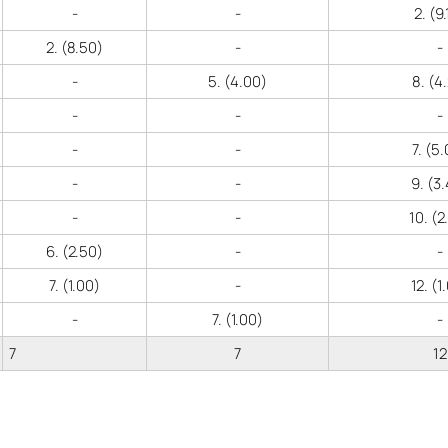
-
-
2. (9
2. (8.50)
-
-
-
5. (4.00)
8. (4
-
-
-
-
-
7. (5
-
-
9. (3
-
-
10. (2
6. (2.50)
-
-
7. (1.00)
-
12. (1
-
7. (1.00)
-
7
7
12