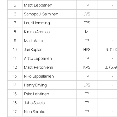
5
Matti Leppänen
TP
-
6
Samppa J. Salminen
JVS
-
7
Lauri Hemming
EPS
-
8
Kimmo Aromaa
M
-
9
Matti Aalto
TP
-
10
Jari Kaplas
HPS
6. (1.0
11
Arttu Leppänen
TP
-
12
Matti Peltoniemi
KPS
3. (6.4
13
Niko Lappalainen
TP
-
14
Henry Elfving
LPS
-
15
Esko Lehtinen
TP
-
16
Juha Savela
TP
-
17
Nico Soukka
TP
-