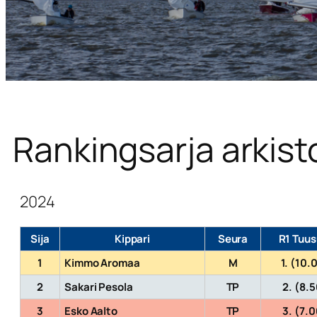
Rankingsarja arkist
2024
Sija
Kippari
Seura
R1 Tuus
1
Kimmo Aromaa
M
1. (10.
2
Sakari Pesola
TP
2. (8.
3
Esko Aalto
TP
3. (7.