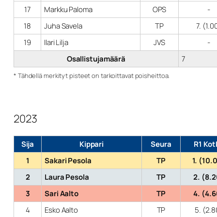
17
Markku Paloma
OPS
-
18
Juha Savela
TP
7. (1.0
19
Ilari Lilja
JVS
-
Osallistujamäärä
7
* Tähdellä merkityt pisteet on tarkoittavat poisheittoa.
2023
Sija
Kippari
Seura
R1 Kot
1
Sakari Pesola
TP
1. (10.
2
Laura Pesola
TP
2. (8.
3
Sari Aalto
TP
4. (4.
4
Esko Aalto
TP
5. (2.8