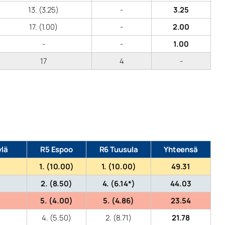
13. (3.25)
-
3.25
17. (1.00)
-
2.00
-
-
1.00
17
4
-
ylä
R5 Espoo
R6 Tuusula
Yhteensä
1. (10.00)
1. (10.00)
49.31
2. (8.50)
4. (6.14*)
44.03
5. (4.00)
5. (4.86)
23.54
4. (5.50)
2. (8.71)
21.78