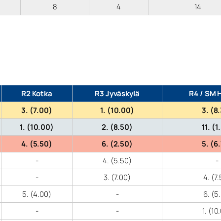
8
4
14
R2 Kotka
R3 Jyväskylä
R4 / SM H
3. (7.00)
1. (10.00)
3. (8
1. (10.00)
2. (8.50)
11. (1
4. (5.50)
6. (2.50)
5. (6
-
4. (5.50)
-
-
3. (7.00)
4. (7
5. (4.00)
-
6. (5
-
-
1. (10