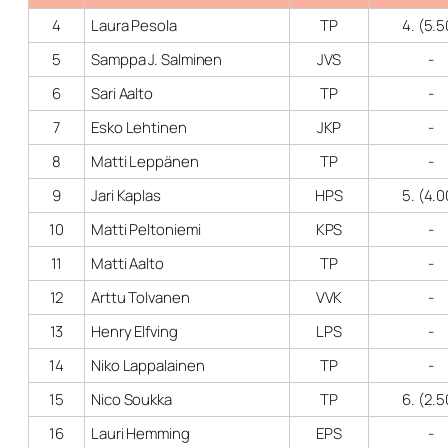
4
Laura Pesola
TP
4. (5.5
5
Samppa J. Salminen
JVS
-
6
Sari Aalto
TP
-
7
Esko Lehtinen
JKP
-
8
Matti Leppänen
TP
-
9
Jari Kaplas
HPS
5. (4.0
10
Matti Peltoniemi
KPS
-
11
Matti Aalto
TP
-
12
Arttu Tolvanen
VVK
-
13
Henry Elfving
LPS
-
14
Niko Lappalainen
TP
-
15
Nico Soukka
TP
6. (2.5
16
Lauri Hemming
EPS
-