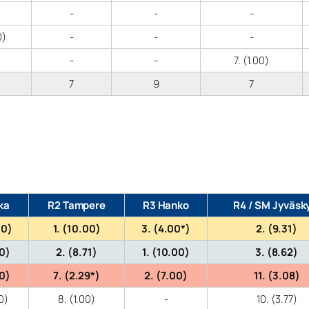
-
-
-
0)
-
-
-
-
-
7. (1.00)
7
9
7
ka
R2 Tampere
R3 Hanko
R4 / SM Jyväsk
00)
1. (10.00)
3. (4.00*)
2. (9.31)
20)
2. (8.71)
1. (10.00)
3. (8.62)
60)
7. (2.29*)
2. (7.00)
11. (3.08)
0)
8. (1.00)
-
10. (3.77)