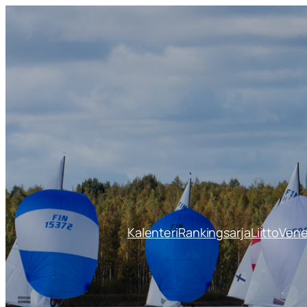
Siirry
sisältöön
Kalenteri
Rankingsarja
Liitto
Ven