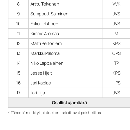
8
Arttu Tolvanen
VVK
9
Samppa J. Salminen
JVS
10
Esko Lehtinen
JVS
11
Kimmo Aromaa
M
12
Matti Peltoniemi
KPS
13
Markku Paloma
OPS
14
Niko Lappalainen
TP
15
Jesse Hjelt
KPS
16
Jari Kaplas
HPS
17
Ilari Lilja
JVS
Osallistujamäärä
* Tähdellä merkityt pisteet on tarkoittavat poisheittoa.