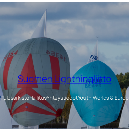
Suomen Lightningliitto
e
Tulosarkisto
Hallitus
Yhteystiedot
Youth Worlds & Euro